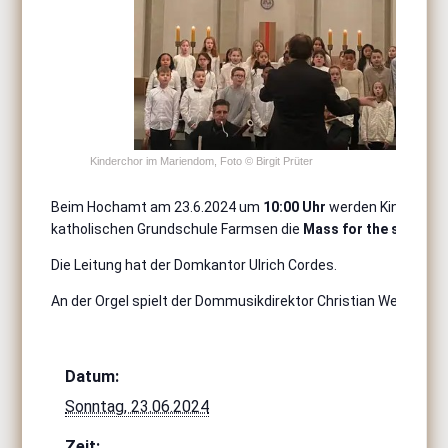
Kinderchor im Mariendom, Foto © Birgit Prüter
Beim Hochamt am 23.6.2024 um
10:00
Uhr
werden Kinder der 
katholischen Grundschule Farmsen die
Mass for the stable
vo
Die Leitung hat der Domkantor Ulrich Cordes.
An der Orgel spielt der Dommusikdirektor Christian Weiherer
Datum:
Sonntag, 23.06.2024
Zeit: