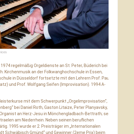
vices
it 1974 regelmäßig Orgeldienste an St. Peter, Büderich bei
h. Kirchenmusik an der Folkwanghochschule in Essen,
ule in Düsseldorf fortsetzte mit den Lehrern Prof. Paul
satz) und Prof. Wolfgang Seifen (Improvisation). 1994 A-
eisterkurse mit dem Schwerpunkt „Orgelimprovisation“,
enberg“ bei Daniel Roth, Gaston Litaize, Peter Planyavsky,
 Organist an Herz-Jesu in Mönchengladbach-Bettrath; seit
 Straelen am Niederrhein. Neben seinen beruflichen
tig. 1995 wurde er 2. Preisträger im „Internationalen
adt Schwäbisch Gmünd“ und Gewinner (2eme Prix) beim