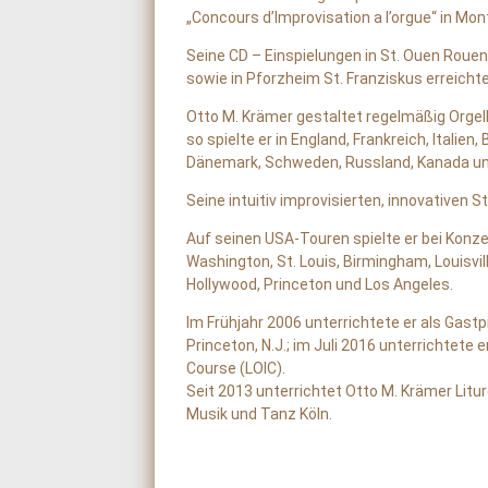
„Concours d’Improvisation a l’orgue“ in Mon
Seine CD – Einspielungen in St. Ouen Rouen
sowie in Pforzheim St. Franziskus erreicht
Otto M. Krämer gestaltet regelmäßig Orge
so spielte er in England, Frankreich, Italien,
Dänemark, Schweden, Russland, Kanada un
Seine intuitiv improvisierten, innovativen 
Auf seinen USA-Touren spielte er bei Konze
Washington, St. Louis, Birmingham, Louisvil
Hollywood, Princeton und Los Angeles.
Im Frühjahr 2006 unterrichtete er als Gast
Princeton, N.J.; im Juli 2016 unterrichtet
Course (LOIC).
Seit 2013 unterrichtet Otto M. Krämer Litu
Musik und Tanz Köln.