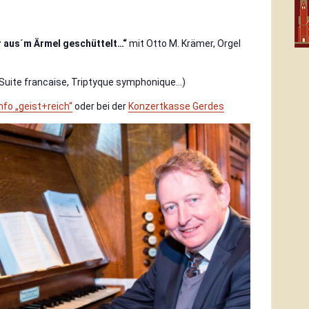
r aus´m Ärmel geschüttelt…“
mit Otto M. Krämer, Orgel
, Suite francaise, Triptyque symphonique…)
fo „geist+reich“
oder bei der
Konzertkasse Gerdes