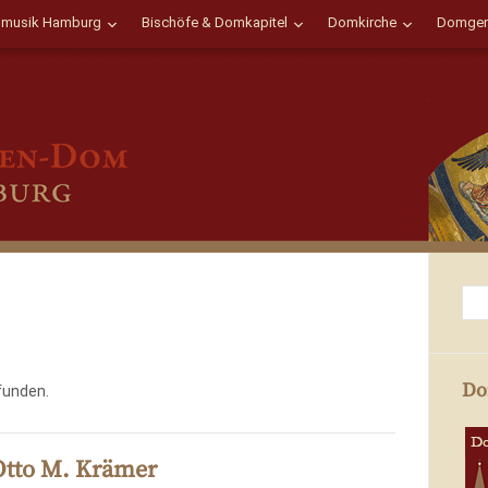
musik Hamburg
Bischöfe & Domkapitel
Domkirche
Domgem
Do
funden.
tto M. Krämer