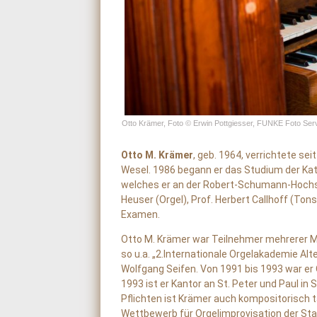
Otto Krämer, Foto © Erwin Pottgiesser, FUNKE Foto Ser
Otto M. Krämer
, geb. 1964, verrichtete se
Wesel. 1986 begann er das Studium der Kat
welches er an der Robert-Schumann-Hochsch
Heuser (Orgel), Prof. Herbert Callhoff (Ton
Examen.
Otto M. Krämer war Teilnehmer mehrerer M
so u.a. „2.Internationale Orgelakademie Alt
Wolfgang Seifen. Von 1991 bis 1993 war er
1993 ist er Kantor an St. Peter und Paul in
Pflichten ist Krämer auch kompositorisch tä
Wettbewerb für Orgelimprovisation der St