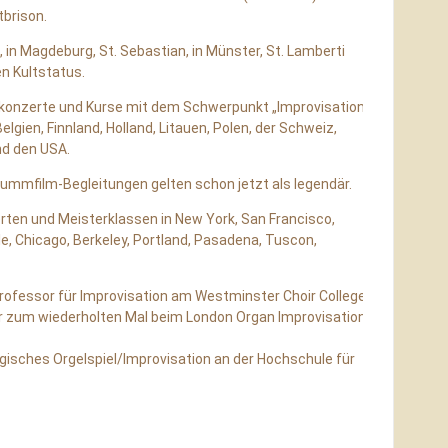
tbrison.
, in Magdeburg, St. Sebastian,
in Münster, St. Lamberti
en Kultstatus.
lkonzerte und Kurse mit dem Schwerpunkt „Improvisation“;
 Belgien, Finnland, Holland, Litauen, Polen, der Schweiz,
d den USA.
Stummfilm-Begleitungen gelten schon jetzt als legendär.
rten und Meisterklassen in New York, San Francisco,
le, Chicago, Berkeley, Portland, Pasadena, Tuscon,
professor für Improvisation am
Westminster Choir College
e er zum wiederholten Mal beim London Organ Improvisation
rgisches Orgelspiel/Improvisation an der Hochschule für