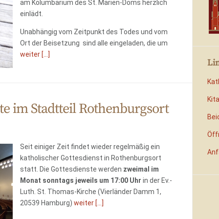
am Kolumbarium des St. Marien-Doms herzlich
einlädt.
Unabhängig vom Zeitpunkt des Todes und vom
Ort der Beisetzung sind alle eingeladen, die um
weiter [...]
Li
Kat
Kit
te im Stadtteil Rothenburgsort
Bei
Öff
Seit einiger Zeit findet wieder regelmäßig ein
Anf
katholischer Gottesdienst in Rothenburgsort
statt. Die Gottesdienste werden
zweimal im
Monat
sonntags jeweils um 17:00 Uhr
in der Ev.-
Luth. St. Thomas-Kirche (Vierländer Damm 1,
20539 Hamburg)
weiter [...]