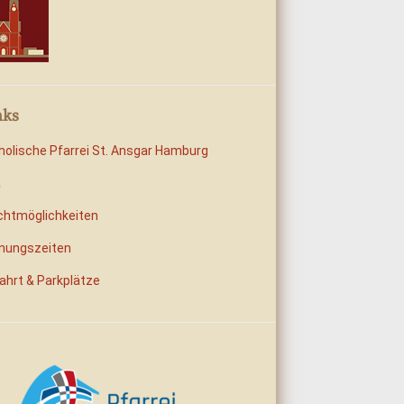
nks
holische Pfarrei St. Ansgar Hamburg
a
chtmöglichkeiten
nungszeiten
ahrt & Parkplätze