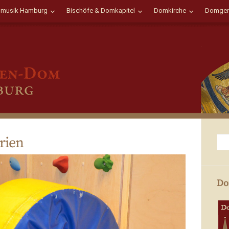
musik Hamburg
Bischöfe & Domkapitel
Domkirche
Domgem
rien
Do