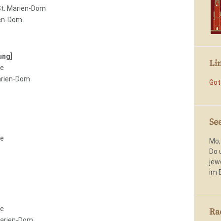
St. Marien-Dom
ien-Dom
ung]
Li
le
arien-Dom
Got
Se
le
Mo,
Do 
jew
im 
le
Ra
Marien-Dom