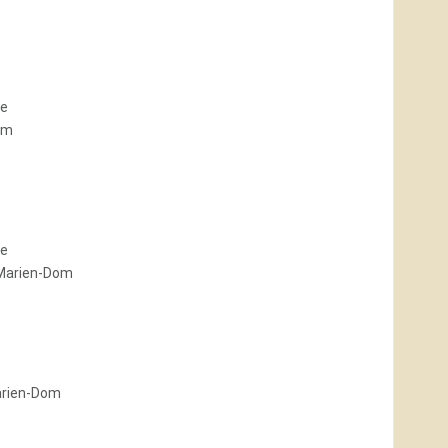
le
om
le
Marien-Dom
arien-Dom