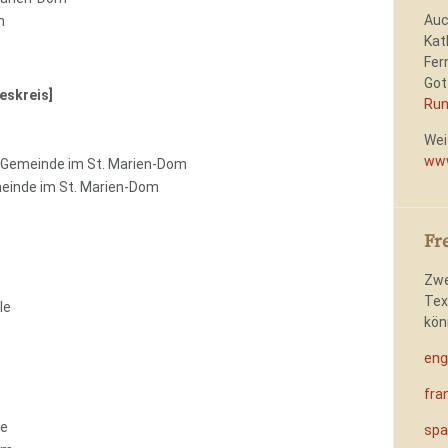
Auc
m
Kat
Fer
Got
eskreis]
Run
Wei
www
 Gemeinde im St. Marien-Dom
einde im St. Marien-Dom
Fr
Zwe
Tex
le
kön
eng
fra
le
spa