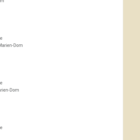
om
le
Marien-Dom
le
arien-Dom
le