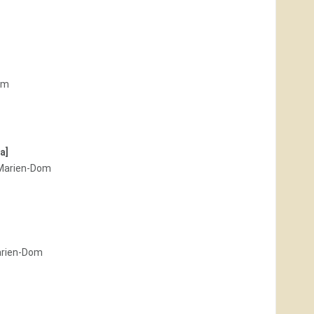
om
a]
Marien-Dom
arien-Dom