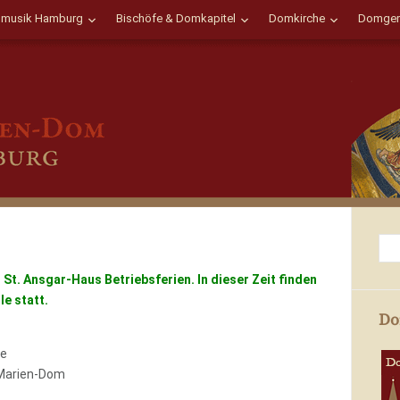
musik Hamburg
Bischöfe & Domkapitel
Domkirche
Domgem
 St. Ansgar-Haus Betriebsferien. In dieser Zeit finden
e statt.
Do
le
Marien-Dom