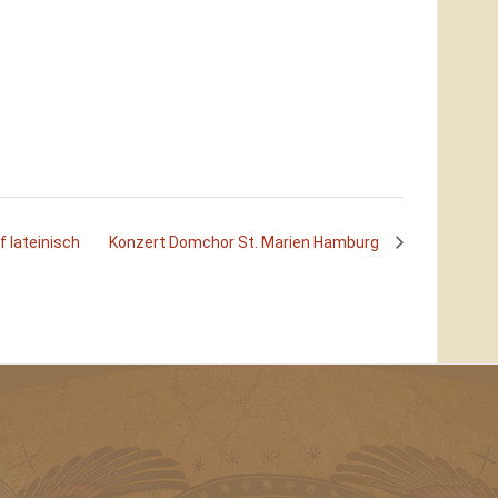
f lateinisch
Konzert Domchor St. Marien Hamburg