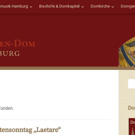
musik Hamburg
Bischöfe & Domkapitel
Domkirche
Domgem
Do
funden.
stensonntag „Laetare“