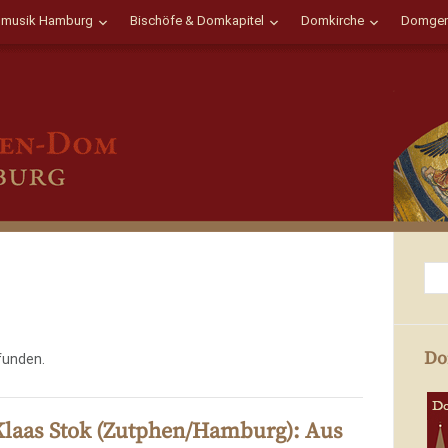
musik Hamburg
Bischöfe & Domkapitel
Domkirche
Domgem
Do
funden.
aas Stok (Zutphen/Hamburg): Aus