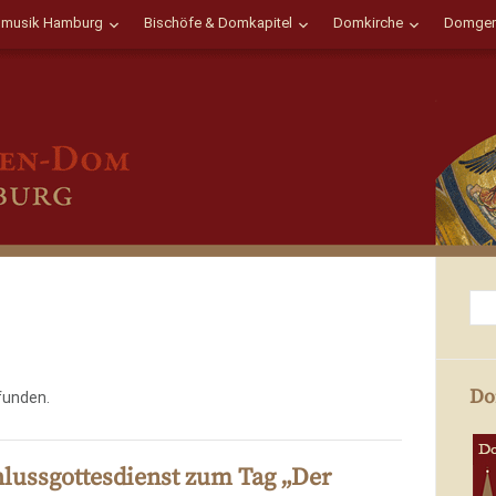
musik Hamburg
Bischöfe & Domkapitel
Domkirche
Domgem
Do
funden.
hlussgottesdienst zum Tag „Der