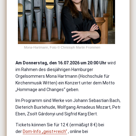
Mona-Hartmann, Foto © Christoph Martin Frommen
Am Donnerstag, den 16.07.2026
um 20:00 Uhr
wird
im Rahmen des diesjährigen Hamburger
Orgelsommers Mona Hartmann (Hochschule für
Kirchenmusik Witten) ein Konzert unter dem Motto
„Hommage and Changes“ geben.
Im Programm sind Werke von Johann Sebastian Bach,
Dieterich Buxtehude, Wolfgang Amadeus Mozart, Petr
Eben, Zsolt Gárdonyi und Sigfrid Karg Elert.
Tickets können Sie für 12 € (ermäßigt 8 €) bei
der
Dom-Info „geist+reich“
, online bei