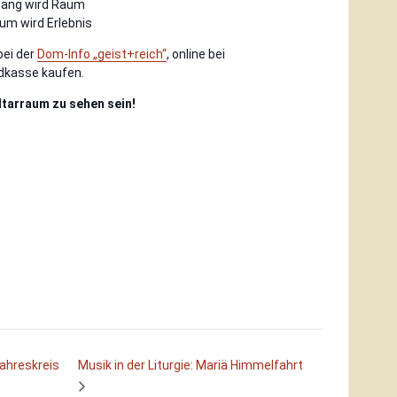
lang wird Raum
um wird Erlebnis
bei der
Dom-Info „geist+reich“
, online bei
dkasse kaufen.
ltarraum zu sehen sein!
Jahreskreis
Musik in der Liturgie: Mariä Himmelfahrt