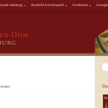
musik Hamburg
Bischöfe & Domkapitel
Domkirche
Domgem
Do
funden.