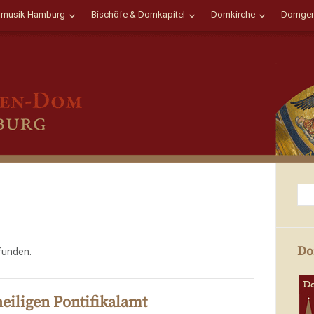
musik Hamburg
Bischöfe & Domkapitel
Domkirche
Domgem
Do
funden.
heiligen Pontifikalamt