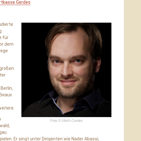
rtkasse Gerdes
udierte
g
e für
vor dem
rege
 großen
ter
Berlin,
 Beaux
weitere.
m
Foto © Ulrich Cordes
wald,
ngau
elen. Er singt unter Dirigenten wie Nader Abassi,