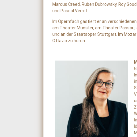
Marcus Creed, Ruben Dubrowsky, Roy Goodma
und Pascal Verrot.
Im Opernfach gastiert er an verschiedenen
am Theater Münster, am Theater Passau, 
und an der Staatsoper Stuttgart. Im Mozartf
Ottavio zu hören.
M
G
I
i
S
V
u
Z
W
l
I
M