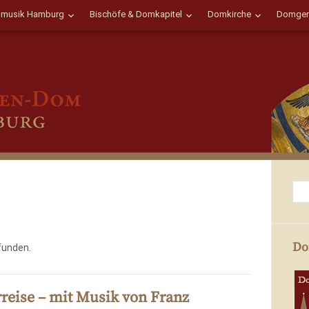
musik Hamburg
Bischöfe & Domkapitel
Domkirche
Domgem
Do
funden.
rreise – mit Musik von Franz