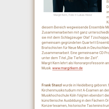
R
D
i
Margit Kern, Foto © Lukas Klose
m
K
diesem Bereich wegweisende Ensemble Mix
Zusammenarbeiten mit ganz unterschiedlic
sie mit dem Schlagzeuger Olaf Tzschoppe,
gemeinsam gegründeten Quartett Ensemble 
Bratschisten für Neue Musik in Deutschland
Zusammenarbeit. Eine gemeinsame CD Prod
unter dem Titel „Die Tiefen der Zeit“.
Margit Kern lehrt als Honorarprofessorin 
Musik.
www.margitkern.de
Frank Stanzl
wurde in Heidelberg geboren.
Kirchenmusikstudium mit A-Examen an de
Musikhochschule Köln folgten ebendort die
künstlerische Ausbildung in den Fächern Or
Konzertexamen, historische Tasteninstru