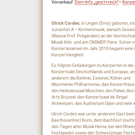
Vorverkauf:
Dom-Info „geist+reich“
–
Konze
Ulrich Cordes
, in Lingen (Ems) geboren, st
zunächst A – Kirchenmusik, danach Gesan
(Klasse Prof. Prégardien) an der Hochschul
Musik Köln. und am CNSMDP Paris. Schon 
Konzertexamen im Jahr 2010 begann eine 
Konzerttätigkeit.
Es folgten Einladungen zu Konzerten in die
Konzertsäle Deutschlands und Europas, un
anderem die Berliner, Essener, Kölner und
Münchener Philharmonie, das Konzerthaus 
den Herkulessaal München, den Palais des
Arts Brüssel, den Konzertsaal de Singel
Antwerpen, das Auditorium Dijon und viele 
Ulrich Cordes war unter anderem Gast bei
Beethovenfest Bonn, dem Bachfest Greifs
den Tagen alter Musik Herne, bei den Rhei
Festspielen sowie den Schwetzinger Festspi