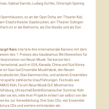
n, Gabriel Garrido, Ludwig Güttler, Christoph Spering
 Opernhäusern, so an der Oper Doha, am Theater Kiel,
am Staatstheater Saarbrücken, am Theater Solingen
ach ist er als Belmonte, als Don Basilio und als Don
argit Kern
startete ihre internationale Karriere mit dem
ewinn des 1. Preises des Gaudeamus Wettbewerbes für
nterpretation von Neuer Musik. Sie konzertiert
nternational, auch in USA, Kanada, China und Süd-Korea.
ie ist Gast bei Ensemble Musikfabrik, den Neuen
ocalsolisten, Rias Kammerchor, und anderen Ensembles
nd spielte zahlreiche Uraufführungen. Festivals wie
AMUS Köln, Forum Neue Musik DLF, Movimentos
olfsburg, Ultraschall BerlinRomanischer Sommer Köln
aden sie ein, viele ihrer Projekte initiiert sie selbst von der
dee bis zur Verwirklichung. Drei Solo CDs, vier Ensemble
ixtura CDs und weitere entstanden als