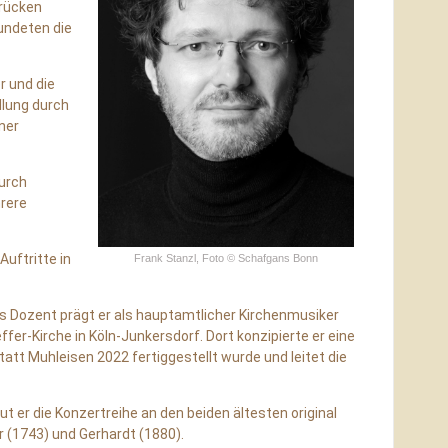
brücken
undeten die
r und die
llung durch
ner
urch
rere
uftritte in
Frank Stanzl, Foto © Schafgans Bonn
ls Dozent prägt er als hauptamtlicher Kirchenmusiker
ffer-Kirche in Köln-Junkersdorf. Dort konzipierte er eine
att Muhleisen 2022 fertiggestellt wurde und leitet die
 er die Konzertreihe an den beiden ältesten original
 (1743) und Gerhardt (1880).