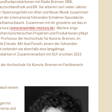
undfunkproduktionen mit Radio Bremen, RBB,
eutschlandfunk und BR. Sie arbeitet seit vielen Jahren
m Spannungsfeld von Alter und Neuer Musik zusammen
it der international führenden Schalmei-Spezialistin
atharina Bäuml. Zusammen mit ihr gründete sie das in
tura (
www.ensemble-mixtura.de
). Weitere enge
hen künstlerischen Projekten und Produktionen pflegt
 Professor der Hochschule für Künste, Bremen, im
Etendis. Mit Axel Porath, einem der führenden
 verbindet sie ebenfalls eine langjährige
uktion in Zusammenarbeit mit DLF erschien 2023
an der Hochschule für Künste, Bremen im Fachbereich
 Nach einem
r
gel mit
mente und