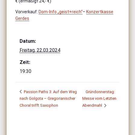
€ (ermäßigt 24,- €)
Vorverkauf:
Dom-Info „geist+reich“
–
Konzertkasse
Gerdes
Datum:
Freitag, 22.03.2024
Zeit:
19:30
Passion Paths 3: Auf dem Weg
Gründonnerstag:
nach Golgota – Gregorianischer
Messe vom Letzten
Choral trifft Saxophon
Abendmahl