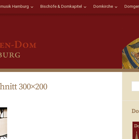
musik Hamburg
Bischöfe & Domkapitel
Domkirche
Domgem
nitt 300×200
Do