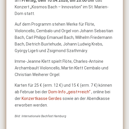
am
Freitag, dem 10.04.2026, um 20:00 Uhr
das
Konzert „Kosmos Bach – Innovation“ im St. Marien-
Dom statt.
Auf dem Programm stehen Werke für Flöte,
Violoncello, Cembalo und Orgel von Johann Sebastian
Bach, Carl Philipp Emanuel Bach, Wilhelm Friedemann
Bach, Dietrich Buxtehude, Johann Ludwig Krebs,
György Ligeti und Zsigmond Szathmáry.
Imme-Jeanne Klett spielt Flöte, Charles-Antoine
Archambault Violoncello, Martin Klett Cembalo und
Christian Weiherer Orgel.
Karten für 25 € (erm. 12 €) und 15 € (erm. 7 €) können
ab Februar bei der
Dom-Info „geist+reich“
, online bei
der
Konzertkasse Gerdes
sowie an der Abendkasse
erworben werden.
Bild: Internationale Bachfest Hamburg