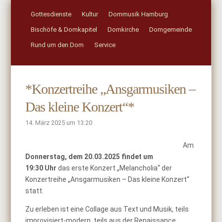
Gottesdienste
Kultur
Dommusik Hamburg
Bischöfe & Domkapitel
Domkirche
Domgemeinde
Rund um den Dom
Service
*Konzertreihe „Ansgarmusiken –
Das kleine Konzert“*
14. März 2025 um 13:20
Am
Donnerstag, dem 20.03.2025 findet um
19:30 Uhr
das erste Konzert „Melancholia“ der
Konzertreihe „Ansgarmusiken – Das kleine Konzert“
statt.
Zu erleben ist eine Collage aus Text und Musik, teils
improvisiert-modern, teils aus der Renaissance.