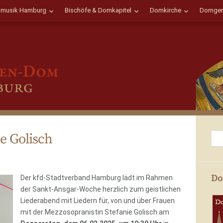
musik Hamburg
Bischöfe & Domkapitel
Domkirche
Domgem
e Golisch
Do
Der kfd-Stadtverband Hamburg lädt im Rahmen
der Sankt-Ansgar-Woche herzlich zum geistlichen
Liederabend mit Liedern für, von und über Frauen
mit der Mezzosopranistin Stefanie Golisch am