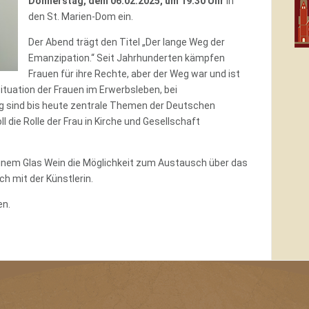
Donnerstag, dem 06.02.2025, um 19:30 Uhr
in
den St. Marien-Dom ein.
Der Abend trägt den Titel „Der lange Weg der
Emanzipation.“ Seit Jahrhunderten kämpfen
Frauen für ihre Rechte, aber der Weg war und ist
ituation der Frauen im Erwerbsleben, bei
ng sind bis heute zentrale Themen der Deutschen
ie Rolle der Frau in Kirche und Gesellschaft
einem Glas Wein die Möglichkeit zum Austausch über das
h mit der Künstlerin.
en.