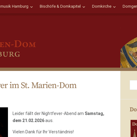
musik Hamburg
Bischöfe & Domkapitel
Domkirche
Domgem
ever im St. Marien-Dom
Do
Leider fällt der Nightfever-Abend am
Samstag,
dem 21.02.2026
aus.
Vielen Dank für Ihr Verständnis!