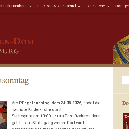
musik Hamburg
Bischöfe & Domkapitel
Domkirche
Domgem
tsonntag
Do
Am
Pfingstsonntag, dem 24.05.2026
, findet die
nächste Kinderkirche statt.
Sie beginnt um
10:00 Uhr
im Pontifikalamt, dann
geht es im Statiogang weiter. Dort wird