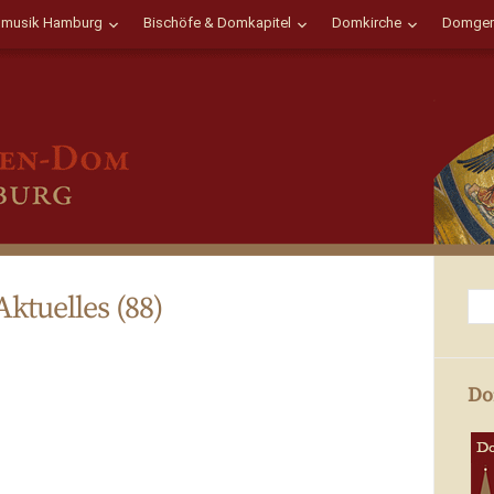
musik Hamburg
Bischöfe & Domkapitel
Domkirche
Domgem
Aktuelles (88)
Do