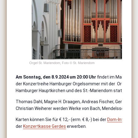
Orgel St. Mariendom, Foto © St. Mariendom
Am
Sonntag, den
8.9.2024 um 20:00 Uhr
findet im Mariendo
der Konzertreihe Hamburger Orgelsommer mit der Organistin
Hamburger Hauptkirchen und des St.-Mariendom statt.
Thomas Dahl, Magne H. Draagen, Andreas Fischer, Gerhard Löff
Christian Weiherer werden Werke von Bach, Mendelssohn, Reg
Karten können Sie für € 12,- (erm. € 8,-) bei der
Dom-Info „geist
der
Konzertkasse Gerdes
erwerben.