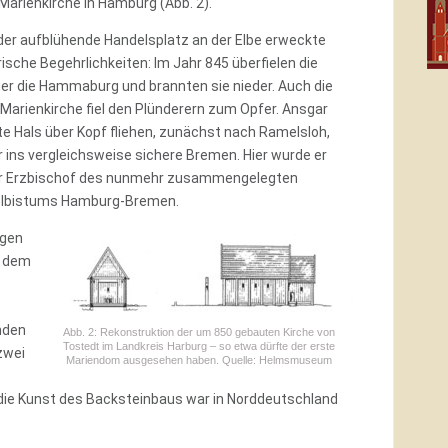
Marienkirche in Hamburg (Abb. 2).
der aufblühende Handelsplatz an der Elbe erweckte
ische Begehrlichkeiten: Im Jahr 845 überfielen die
er die Hammaburg und brannten sie nieder. Auch die
 Marienkirche fiel den Plünderern zum Opfer. Ansgar
e Hals über Kopf fliehen, zunächst nach Ramelsloh,
 ins vergleichsweise sichere Bremen. Hier wurde er
r Erzbischof des nunmehr zusammengelegten
lbistums Hamburg-Bremen.
egen
n dem
enden
Abb. 2: Rekonstruktion der um 850 gebauten Kirche von
Tostedt im Landkreis Harburg – so etwa dürfte der erste
zwei
Mariendom ausgesehen haben. Quelle: Helmsmuseum
 die Kunst des Backsteinbaus war in Norddeutschland