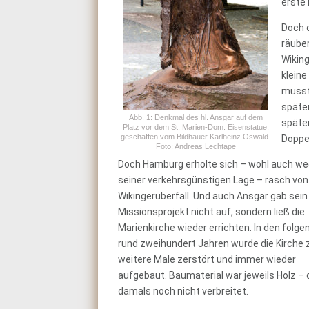
erste 
Doch 
räuber
Wiking
kleine
musst
später
Abb. 1: Denkmal des hl. Ansgar auf dem
späte
Platz vor dem St. Marien-Dom. Eisenstatue,
geschaffen vom Bildhauer Karlheinz Oswald.
Doppe
Foto: Andreas Lechtape
Doch Hamburg erholte sich – wohl auch w
seiner verkehrsgünstigen Lage – rasch vo
Wikingerüberfall. Und auch Ansgar gab sein
Missionsprojekt nicht auf, sondern ließ die
Marienkirche wieder errichten. In den folg
rund zweihundert Jahren wurde die Kirche 
weitere Male zerstört und immer wieder
aufgebaut. Baumaterial war jeweils Holz –
damals noch nicht verbreitet.