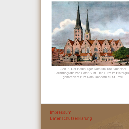
Abb. 3: Der Hamburger Dom um 1800 auf einer
Farblithografie von Peter Suhr. Der Turm im Hintergr
gehört nicht zum Dom, sondern zu St. Petri.
Impressum
Datenschutzerklärung